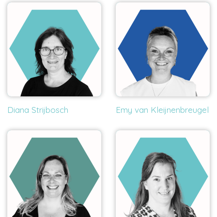
Diana Strijbosch
Emy van Kleijnenbreugel