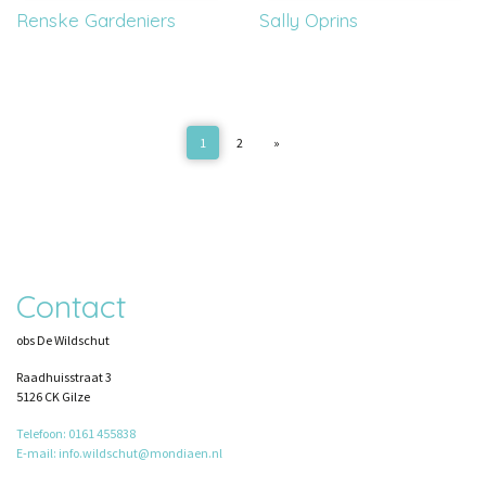
Renske Gardeniers
Sally Oprins
1
2
»
Contact
obs De Wildschut
Raadhuisstraat 3
5126 CK Gilze
Telefoon: 0161 455838
E-mail: info.wildschut@mondiaen.nl