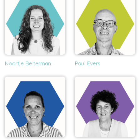
Noortje Belterman
Paul Evers