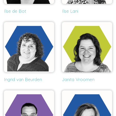
Ilse de Bot
Ilse Lani
Ingrid van Beurden
Janita Vroomen