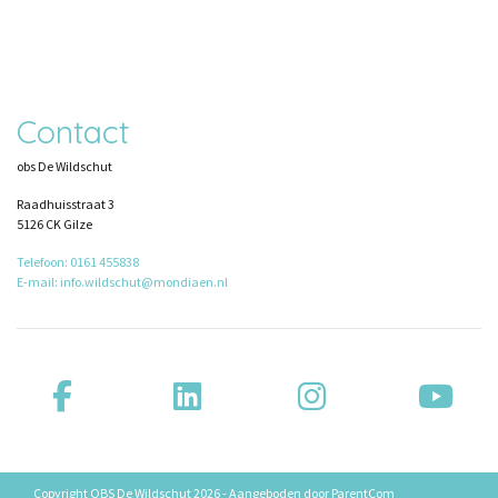
Contact
obs De Wildschut
Raadhuisstraat 3
5126 CK Gilze
Telefoon: 0161 455838
E-mail: info.wildschut@mondiaen.nl
Copyright OBS De Wildschut 2026 - Aangeboden door
ParentCom