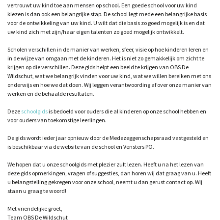
vertrouwt uw kind toe aan mensen op school. Een goede school voor uw kind
kiezen is dan ook een belangrijke stap. De school legt mede een belangrijke basis
voor de ontwikkeling van uw kind. U wilt dat die basis zo goed mogelijk is en dat
uw kind zich met zijn/haar eigen talenten zo goed mogelijk ontwikkelt.
Scholen verschillen in de manier van werken, sfeer, visie op hoe kinderen leren en
in de wijze van omgaan met de kinderen. Het is niet zo gemakkelijk om zicht te
krijgen op die verschillen. Deze gids helpt een beeld te krijgen van OBS De
Wildschut, wat we belangrijk vinden voor uw kind, wat we willen bereiken met ons
onderwijs en hoe we dat doen. Wij leggen verantwoording af over onze manier van
werken en de behaalde resultaten.
Deze
schoolgids
is bedoeld voor ouders die al kinderen op onze school hebben en
voor ouders van toekomstige leerlingen.
De gids wordt ieder jaar opnieuw door de Medezeggenschapsraad vastgesteld en
is beschikbaar via de website van de school en Vensters PO.
We hopen dat u onze schoolgids met plezier zult lezen. Heeft u na het lezen van
deze gids opmerkingen, vragen of suggesties, dan horen wij dat graag van u. Heeft
u belangstelling gekregen voor onze school, neemt u dan gerust contact op. Wij
staan u graag te woord!
Met vriendelijke groet,
Team OBS De Wildschut