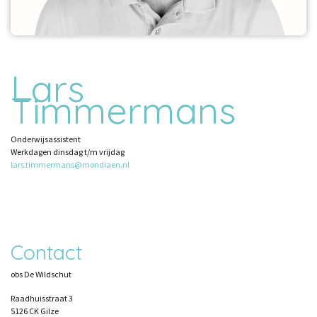
Lars
Timmermans
Onderwijsassistent
Werkdagen dinsdag t/m vrijdag
lars.timmermans@mondiaen.nl
Contact
obs De Wildschut
Raadhuisstraat 3
5126 CK Gilze