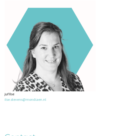
juf Ilse
ilse.stevens@mondiaen.nl