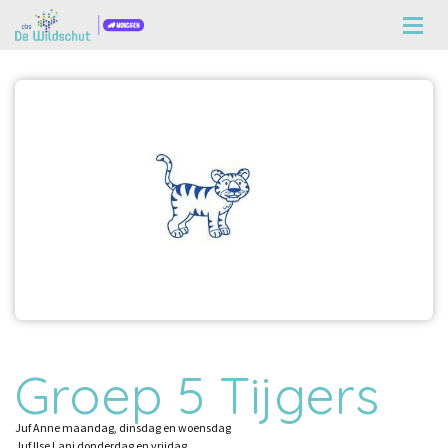
Groep 5 Tijgers
Juf Anne maandag, dinsdag en woensdag
Juf Ilse Lani donderdag en vrijdag