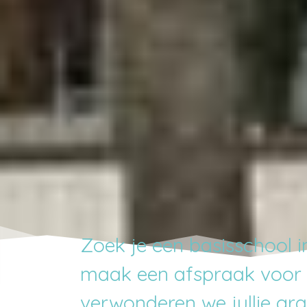
Zoek je een basisschool 
maak een afspraak voor 
verwonderen we jullie gr