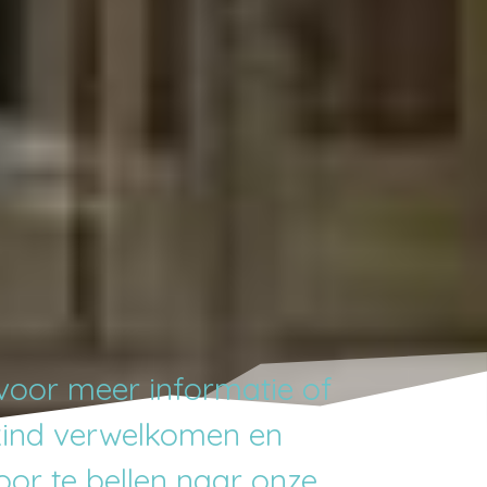
voor meer informatie of
kind verwelkomen en
or te bellen naar onze