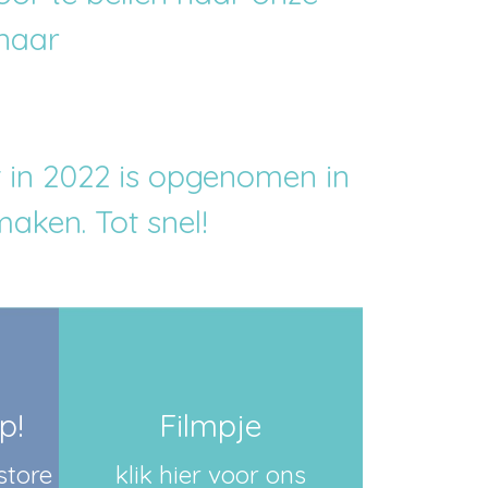
 naar
t in 2022 is opgenomen in
aken. Tot snel!
p!
Filmpje
store
klik hier voor ons