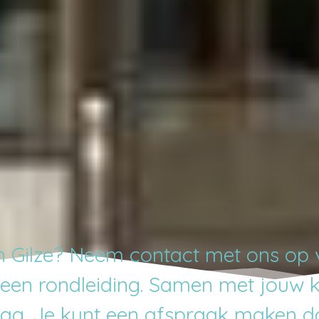
in Gilze? Neem contact met ons op 
een rondleiding. Samen met jouw 
aag. Je kunt een afspraak maken do